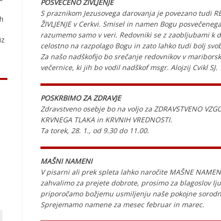
POSVEČENO ŽIVLJENJE
S praznikom Jezusovega darovanja je povezano tud
ih
ŽIVLJENJE v Cerkvi. Smisel in namen Bogu posvečenega 
razumemo samo v veri. Redovniki se z zaobljubami k d
iz
celostno na razpolago Bogu in zato lahko tudi bolj svo
Za našo nadškofijo bo srečanje redovnikov v mariborski
večernice, ki jih bo vodil nadškof msgr. Alojzij Cvikl SJ.
POSKRBIMO ZA ZDRAVJE
Zdravstveno osebje bo na voljo za ZDRAVSTVENO VZG
KRVNEGA TLAKA in KRVNIH VREDNOSTI.
Ta torek, 28. 1., od 9.30 do 11.00.
MAŠNI NAMENI
V pisarni ali prek spleta lahko naročite MAŠNE NAM
zahvalimo za prejete dobrote, prosimo za blagoslov lju
priporočamo božjemu usmiljenju naše pokojne sorodnike
Sprejemamo namene za mesec februar in marec.