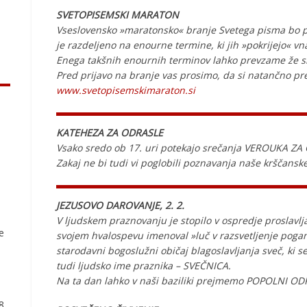
SVETOPISEMSKI MARATON
Vseslovensko »maratonsko« branje Svetega pisma bo po
je razdeljeno na enourne termine, ki jih »pokrijejo« v
Enega takšnih enournih terminov lahko prevzame že sk
Pred prijavo na branje vas prosimo, da si natančno pr
www.svetopisemskimaraton.si
KATEHEZA ZA ODRASLE
Vsako sredo ob 17. uri potekajo srečanja VEROUKA ZA
Zakaj ne bi tudi vi poglobili poznavanja naše krščanske 
JEZUSOVO DAROVANJE, 2. 2.
V ljudskem praznovanju je stopilo v ospredje proslavlja
ve
svojem hvalospevu imenoval »luč v razsvetljenje poga
starodavni bogoslužni običaj blagoslavljanja sveč, ki se
tudi ljudsko ime praznika – SVEČNICA.
Na ta dan lahko v naši baziliki prejmemo POPOLNI O
78