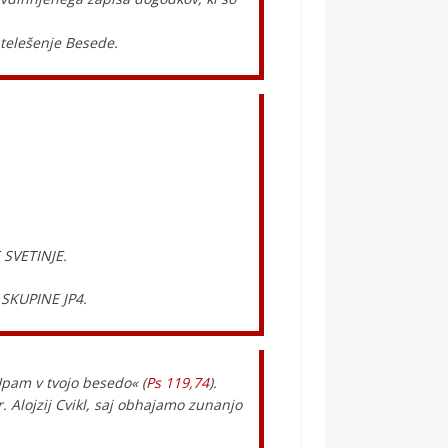
utelešenje Besede.
E SVETINJE.
 SKUPINE JP4.
pam v tvojo besedo« (
Ps 119,74
).
. Alojzij Cvikl, saj obhajamo zunanjo
.