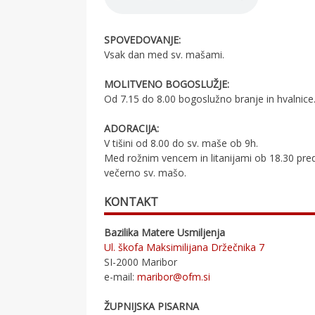
SPOVEDOVANJE:
Vsak dan med sv. mašami.
MOLITVENO BOGOSLUŽJE:
Od 7.15 do 8.00 bogoslužno branje in hvalnice
ADORACIJA:
V tišini od 8.00 do sv. maše ob 9h.
Med rožnim vencem in litanijami ob 18.30 pre
večerno sv. mašo.
KONTAKT
Bazilika Matere Usmiljenja
Ul. škofa Maksimilijana Držečnika 7
SI-2000 Maribor
e-mail:
maribor@ofm.si
ŽUPNIJSKA PISARNA