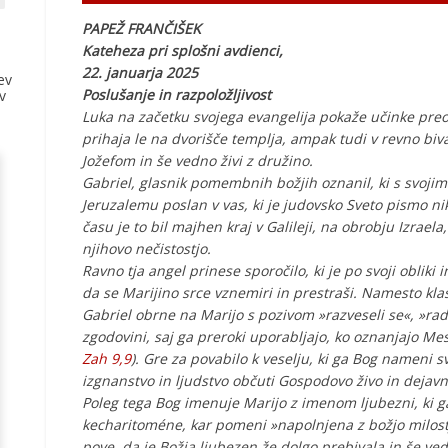
PAPEŽ FRANČIŠEK
Kateheza pri splošni avdienci,
22. januarja 2025
ev
Poslušanje in razpoložljivost
v
Luka na začetku svojega evangelija pokaže učinke pre
prihaja le na dvorišče templja, ampak tudi v revno biva
Jožefom in še vedno živi z družino.
Gabriel, glasnik pomembnih božjih oznanil, ki s svoji
Jeruzalemu poslan v vas, ki je judovsko Sveto pismo nik
času je to bil majhen kraj v Galileji, na obrobju Izrae
njihovo nečistostjo.
Ravno tja angel prinese sporočilo, ki je po svoji obliki
da se Marijino srce vznemiri in prestraši. Namesto kla
Gabriel obrne na Marijo s pozivom »razveseli se«, »raduj 
zgodovini, saj ga preroki uporabljajo, ko oznanjajo Me
Zah 9,9
). Gre za povabilo k veselju, ki ga Bog nameni 
izgnanstvo in ljudstvo občuti Gospodovo živo in dejav
Poleg tega Bog imenuje Marijo z imenom ljubezni, ki 
kecharitoméne, kar pomeni »napolnjena z božjo milostj
pove, da je Božja ljubezen že dolgo prebivala in še ve