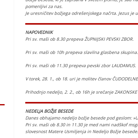
pomenljivi za nas.
Je uresničitev božjega odrešenjskega načrta. Jezus je 
NAPOVEDNIK
Pri sv. maši ob 8.30 prepeva ŽUPNIJSKI PEVSKI ZBOR.
Pri sv. maši ob 10h prepeva slavilna glasbena skupina.
Pri sv. maši ob 11.30 prepeva pevski zbor LAUDAMUS.
V torek, 28. 1., ob 18. uri je molitev članov ČUDODELN
Prihodnjo nedeljo, 2. 2., ob 16h je srečanje ZAKONSKE
NEDELJA BOŽJE BESEDE
Danes obhajamo nedeljo božje besede pod geslom: »U
Pri sv. maši ob 8.30 in 11.30 je med nami nadškof msgr
slovesnost Matere Usmiljenja in Nedeljo Božje besede