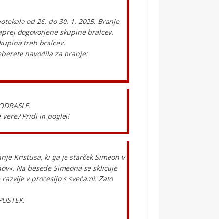
tekalo od 26. do 30. 1. 2025. Branje
naprej dogovorjene skupine bralcev.
upina treh bralcev.
eberete navodila za branje:
 ODRASLE.
vere? Pridi in poglej!
nje Kristusa, ki ga je starček Simeon v
nov«. Na besede Simeona se sklicuje
 razvije v procesijo s svečami. Zato
DPUSTEK.