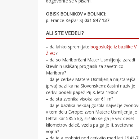
dogovorite se v pisarni.
OBISK BOLNIKOV v BOLNICI
:
p. France Kejžar SJ
031 847 137
ALI STE VEDELI?
– da lahko spremljate
bogoslužje iz bazilike V
ŽIVO
?
– da so Mariborčani Mater Usmiljenja zaradi
številnih uslišanj proglasili za zavetnico
Maribora?
– da je cerkev Matere Usmiljenja najstarejša
(prva) bazilika na Slovenskem; častni naziv je
cerkvi podelil papež Pij X. leta 1906?
– da sta zvonika visoka kar 61 m?
– da je bazilika nekdaj gostila največje zvono
v tem delu Evrope; zvon Matere Usmiljenja je
tehtal kar 5855 kg, slišalo se ga je več deset
kilometrov daleč, vzela pa ga je II. svetovna
vojna?
– da je v grobnici pod cerkvijo med leti 1941-