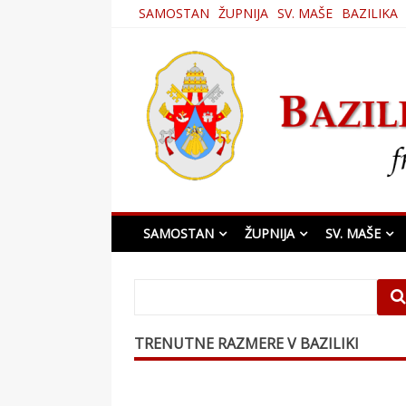
Skip
SAMOSTAN
ŽUPNIJA
SV. MAŠE
BAZILIKA
to
content
Bazilika Matere Usmi
SAMOSTAN
ŽUPNIJA
SV. MAŠE
TRENUTNE RAZMERE V BAZILIKI