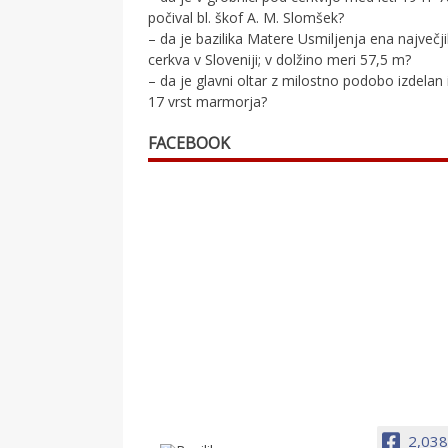
počival bl. škof A. M. Slomšek?
– da je bazilika Matere Usmiljenja ena največj
cerkva v Sloveniji; v dolžino meri 57,5 m?
– da je glavni oltar z milostno podobo izdelan 
17 vrst marmorja?
FACEBOOK
2,038