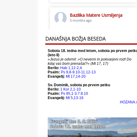
Bazilika Matere Usmiljenja
5 months ago
Toplo vabljeni na postno slavljenje.
DANAŠNJA BOŽJA BESEDA
This content isn't available right
now
When this happens, it's usually
because the owner only shared it
with a small group of people,
changed who can see it or it's been
deleted.
View on Facebook
·
Share
Bazilika Matere Usmiljenja
12 months ago
Že 125 let - za vas.
www.bazilika.info/125-letnica-