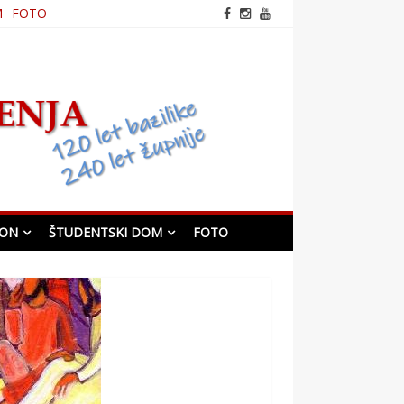
M
FOTO
frančiškanska cerkev v
Mariboru
KON
ŠTUDENTSKI DOM
FOTO