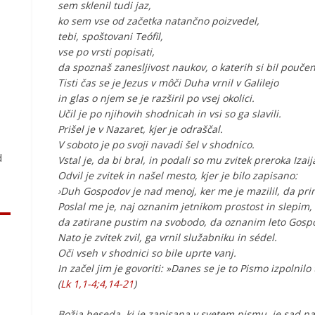
sem sklenil tudi jaz,
ko sem vse od začetka natančno poizvedel,
tebi, spoštovani Teófil,
vse po vrsti popisati,
da spoznaš zanesljivost naukov, o katerih si bil poučen
Tisti čas se je Jezus v môči Duha vrnil v Galilejo
in glas o njem se je razširil po vsej okolici.
.
Učil je po njihovih shodnicah in vsi so ga slavili.
Prišel je v Nazaret, kjer je odraščal.
V soboto je po svoji navadi šel v shodnico.
d
Vstal je, da bi bral, in podali so mu zvitek preroka Izaij
Odvil je zvitek in našel mesto, kjer je bilo zapisano:
›Duh Gospodov je nad menoj, ker me je mazilil, da pr
Poslal me je, naj oznanim jetnikom prostost in slepim,
da zatirane pustim na svobodo, da oznanim leto Gospo
Nato je zvitek zvil, ga vrnil služabniku in sédel.
Oči vseh v shodnici so bile uprte vanj.
In začel jim je govoriti: »Danes se je to Pismo izpolnilo t
(
Lk 1,1-4;4,14-21
)
Božja beseda, ki je zapisana v svetem pismu, je sad n