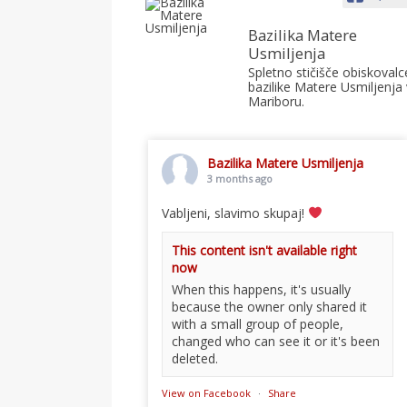
Bazilika Matere
Usmiljenja
Spletno stičišče obiskovalc
bazilike Matere Usmiljenja 
Mariboru.
Bazilika Matere Usmiljenja
3 months ago
Vabljeni, slavimo skupaj!
This content isn't available right
now
When this happens, it's usually
because the owner only shared it
with a small group of people,
changed who can see it or it's been
deleted.
View on Facebook
·
Share