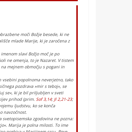
obrazbene moči Božje besede, ki ne
lišče mlade Marije, ki je zaročena z
m imenom slavi Božjo moč je po
oli ne omenja, to je Nazaret. V tistem
la, na mejnem območju s pogani in
 in vsebini popolnoma neverjetno, tako
sičnega pozdrava »mir s teboj«, se
se«, ki je bil priljubljen v sveti
sijev prihod (prim.
Sof 3,14
;
Jl 2,21-23
;
svojemu ljudstvu, ko se konča
no navzočnost.
ga svetopisemska zgodovina ne pozna:
o«. Marija je polna milosti. To ime
dno prebiva v Marijinem srcu. Pove,