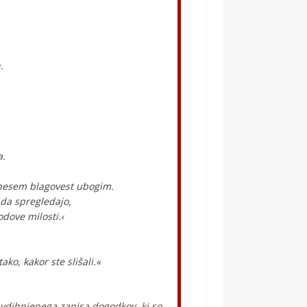
.
a.
inesem blagovest ubogim.
 da spregledajo,
dove milosti.‹
ako, kakor ste slišali.«
avdihnjenega zapisa dogodkov, ki so