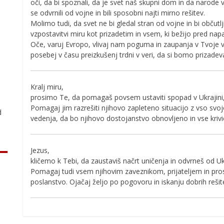
oči, da bi spoznali, da je svet naš skupni dom in da narode ve
se odvrnili od vojne in bili sposobni najti mirno rešitev.
Molimo tudi, da svet ne bi gledal stran od vojne in bi občutl
vzpostavitvi miru kot prizadetim in vsem, ki bežijo pred napa
Oče, varuj Evropo, vlivaj nam poguma in zaupanja v Tvoj
posebej v času preizkušenj trdni v veri, da si bomo prizadev
.
Kralj miru,
prosimo Te, da pomagaš povsem ustaviti spopad v Ukrajini, d
Pomagaj jim razrešiti njihovo zapleteno situacijo z vso svoj
d
vedenja, da bo njihovo dostojanstvo obnovljeno in vse kriv
Jezus,
kličemo k Tebi, da zaustaviš načrt uničenja in odvrneš od Uk
Pomagaj tudi vsem njihovim zaveznikom, prijateljem in pros
poslanstvo. Ojačaj željo po pogovoru in iskanju dobrih rešit