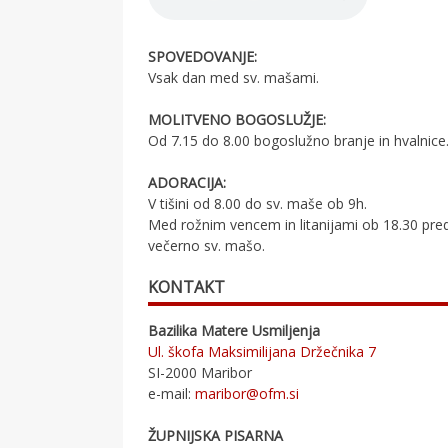
SPOVEDOVANJE:
Vsak dan med sv. mašami.
MOLITVENO BOGOSLUŽJE:
Od 7.15 do 8.00 bogoslužno branje in hvalnice
ADORACIJA:
V tišini od 8.00 do sv. maše ob 9h.
Med rožnim vencem in litanijami ob 18.30 pre
večerno sv. mašo.
KONTAKT
Bazilika Matere Usmiljenja
Ul. škofa Maksimilijana Držečnika 7
SI-2000 Maribor
e-mail:
maribor@ofm.si
ŽUPNIJSKA PISARNA