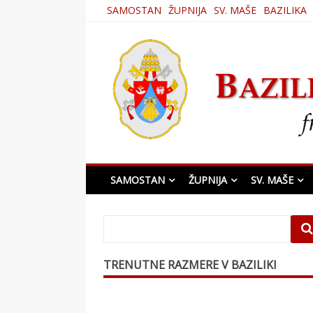
Skip
SAMOSTAN
ŽUPNIJA
SV. MAŠE
BAZILIKA
to
content
Bazilika Matere Usmi
SAMOSTAN
ŽUPNIJA
SV. MAŠE
TRENUTNE RAZMERE V BAZILIKI