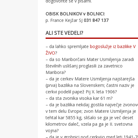
dogovorite se v pisarni.
OBISK BOLNIKOV v BOLNICI
:
p. France Kejžar SJ
031 847 137
ALI STE VEDELI?
– da lahko spremljate
bogoslužje iz bazilike V
ŽIVO
?
– da so Mariborčani Mater Usmiljenja zaradi
številnih uslišanj proglasili za zavetnico
Maribora?
– da je cerkev Matere Usmiljenja najstarejša
(prva) bazilika na Slovenskem; častni naziv je
cerkvi podelil papež Pij X. leta 1906?
– da sta zvonika visoka kar 61 m?
– da je bazilika nekdaj gostila največje zvono
v tem delu Evrope; zvon Matere Usmiljenja je
tehtal kar 5855 kg, slišalo se ga je več deset
kilometrov daleč, vzela pa ga je II. svetovna
vojna?
– da je v grobnici pod cerkvijo med leti 1941-