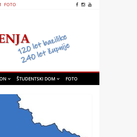
M
FOTO
frančiškanska cerkev v
Mariboru
KON
ŠTUDENTSKI DOM
FOTO