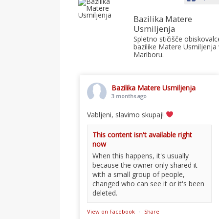
Bazilika Matere
Usmiljenja
Spletno stičišče obiskovalc
bazilike Matere Usmiljenja 
Mariboru.
Bazilika Matere Usmiljenja
3 months ago
Vabljeni, slavimo skupaj!
This content isn't available right
now
When this happens, it's usually
because the owner only shared it
with a small group of people,
changed who can see it or it's been
deleted.
View on Facebook
·
Share