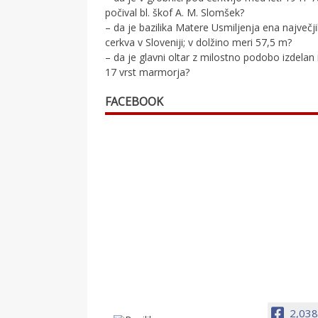
počival bl. škof A. M. Slomšek?
– da je bazilika Matere Usmiljenja ena največj
cerkva v Sloveniji; v dolžino meri 57,5 m?
– da je glavni oltar z milostno podobo izdelan 
17 vrst marmorja?
FACEBOOK
2,038