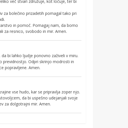
liko več stvari združuje, kot ločuje, ter bi
jiv za bolečino prizadetih pomagal tako pri
di.
e varstvo in pomoč. Pomagaj nam, da bomo
ali za resnico, svobodo in mir. Amen.
a bi lahko ljudje ponovno zaživeli v miru.
o previdnostjo. Odpri skrinjo modrosti in
ice popravljene. Amen.
rajine vse hudo, kar se pripravlja zoper njo.
tovoljcem, da bi uspešno udejanjali svoje
ev za dolgotrajni mir. Amen.