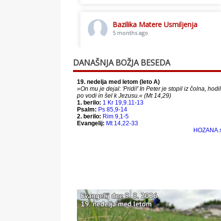
Bazilika Matere Usmiljenja
5 months ago
Toplo vabljeni na postno slavljenje.
DANAŠNJA BOŽJA BESEDA
This content isn't available right
now
When this happens, it's usually
because the owner only shared it
with a small group of people,
changed who can see it or it's been
deleted.
View on Facebook
·
Share
Bazilika Matere Usmiljenja
12 months ago
Že 125 let - za vas.
www.bazilika.info/125-letnica-