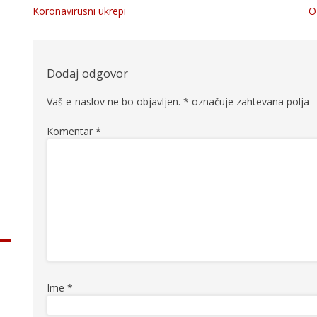
Koronavirusni ukrepi
O
Navigacija
prispevka
Dodaj odgovor
Vaš e-naslov ne bo objavljen.
*
označuje zahtevana polja
Komentar
*
Ime
*