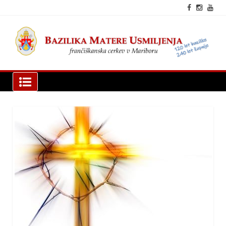
Skip
to
content
fra
cer
Mar
Bazilika Matere Usmiljenja