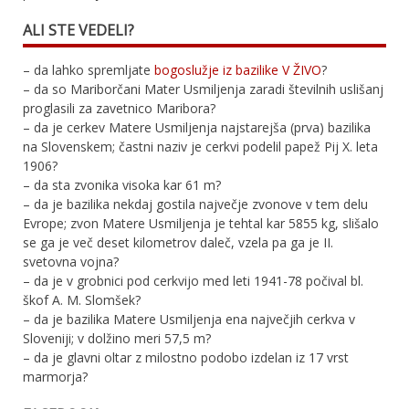
ALI STE VEDELI?
– da lahko spremljate
bogoslužje iz bazilike V ŽIVO
?
– da so Mariborčani Mater Usmiljenja zaradi številnih uslišanj
proglasili za zavetnico Maribora?
– da je cerkev Matere Usmiljenja najstarejša (prva) bazilika
na Slovenskem; častni naziv je cerkvi podelil papež Pij X. leta
1906?
– da sta zvonika visoka kar 61 m?
– da je bazilika nekdaj gostila največje zvonove v tem delu
Evrope; zvon Matere Usmiljenja je tehtal kar 5855 kg, slišalo
se ga je več deset kilometrov daleč, vzela pa ga je II.
svetovna vojna?
– da je v grobnici pod cerkvijo med leti 1941-78 počival bl.
škof A. M. Slomšek?
– da je bazilika Matere Usmiljenja ena največjih cerkva v
Sloveniji; v dolžino meri 57,5 m?
– da je glavni oltar z milostno podobo izdelan iz 17 vrst
marmorja?