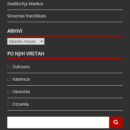
Nadškofija Maribor
Slovenski frančiškani
ARHIVI
Arhivi
PO NJIH VRSTAH
Duhovno
Kateheze
Obvestila
Oznanila