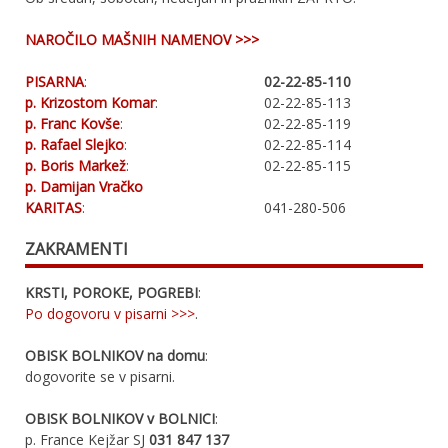
NAROČILO MAŠNIH NAMENOV >>>
PISARNA
:
02-22-85-110
p. Krizostom Komar
:
02-22-85-113
p. Franc Kovše
:
02-22-85-119
p. Rafael Slejko
:
02-22-85-114
p. Boris Markež
:
02-22-85-115
p. Damijan Vračko
KARITAS
:
041-280-506
ZAKRAMENTI
KRSTI, POROKE, POGREBI
:
Po dogovoru v pisarni >>>
.
OBISK BOLNIKOV na domu
:
dogovorite se v pisarni.
OBISK BOLNIKOV v BOLNICI
:
p. France Kejžar SJ
031 847 137