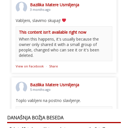
Bazilika Matere Usmiljenja
3 months ago
Vabljeni, slavimo skupaj!
This content isn't available right now
When this happens, it's usually because the
owner only shared it with a small group of
people, changed who can see it or it's been
deleted.
View on Facebook
·
Share
Bazilika Matere Usmiljenja
5 months ago
Toplo vabljeni na postno slavljenje.
This content isn't available right now
DANAŠNJA BOŽJA BESEDA
When this happens, it's usually because the
owner only shared it with a small group of