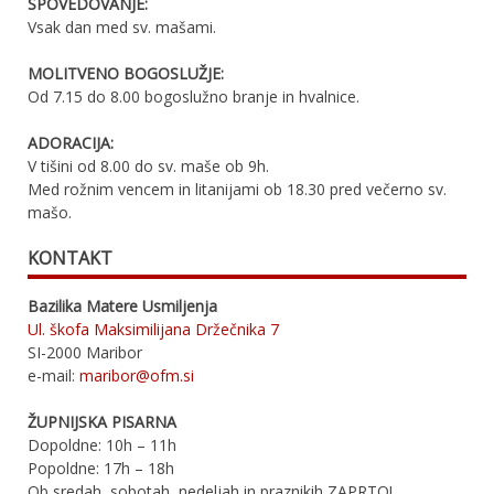
SPOVEDOVANJE:
Vsak dan med sv. mašami.
MOLITVENO BOGOSLUŽJE:
Od 7.15 do 8.00 bogoslužno branje in hvalnice.
ADORACIJA:
V tišini od 8.00 do sv. maše ob 9h.
Med rožnim vencem in litanijami ob 18.30 pred večerno sv.
mašo.
KONTAKT
Bazilika Matere Usmiljenja
Ul. škofa Maksimilijana Držečnika 7
SI-2000 Maribor
e-mail:
maribor@ofm.si
ŽUPNIJSKA PISARNA
Dopoldne: 10h – 11h
Popoldne: 17h – 18h
Ob sredah, sobotah, nedeljah in praznikih ZAPRTO!