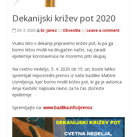
Dekanijski križev pot 2020
29. 3. 2020
br. Janez
Obvestila
Leave a comment
Vsako leto v dekaniji pripravimo križev pot, ki pa ga
bomo letos molili na drugačen način, saj zaradi
epidemije koronavirusa ne moremo priti skupaj.
Na cvetno nedeljo, 5. 4. 2020 ob 15. uri, boste lahko
spremljali neposredni prenos iz naše bazilike Matere
Usmiljenja, kjer bomo molili križev pot, ki ga je avtorica
Anja Kastelic napisala ravno za ta čas zločeste
epidemije.
Spremljajte na:
www.bazilika.info/prenos