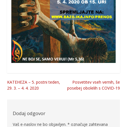
KATEHEZA – 5. postni teden,
Posvetitev vseh vernih, še
Navigacija
29. 3. – 4. 4. 2020
posebej obolelih s COVID-19
prispevka
Dodaj odgovor
Vaš e-naslov ne bo objavljen.
*
označuje zahtevana