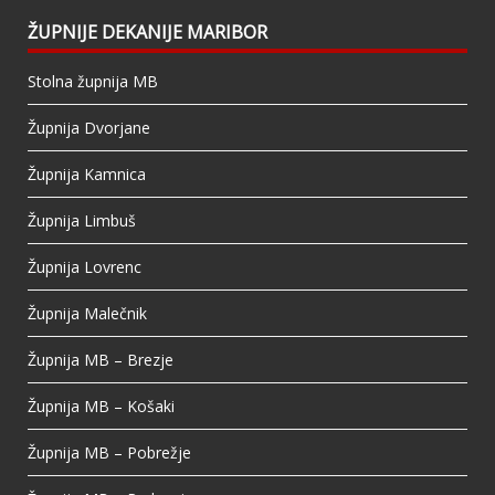
owner only shared it with a small group of
people, changed who can see it or it's been
ŽUPNIJE DEKANIJE MARIBOR
deleted.
Stolna župnija MB
View on Facebook
·
Share
Župnija Dvorjane
Župnija Kamnica
Župnija Limbuš
Župnija Lovrenc
Župnija Malečnik
Župnija MB – Brezje
Župnija MB – Košaki
Župnija MB – Pobrežje