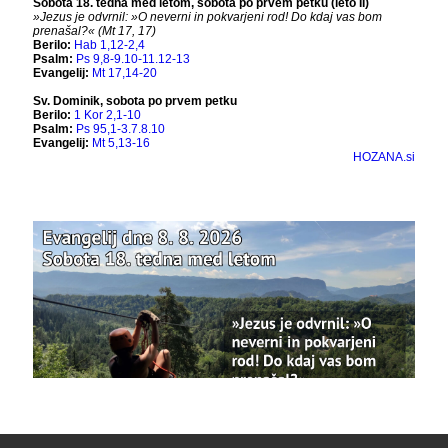
people, changed who can see it or it's been
deleted.
View on Facebook
·
Share
Bazilika Matere Usmiljenja
12 months ago
Že 125 let - za vas.
www.bazilika.info/125-letnica-
posvetitve-cerkve/
Photo
View on Facebook
·
Share
Bazilika Matere Usmiljenja
updated their
status.
1 years ago
This content isn't available right now
When this happens, it's usually because the