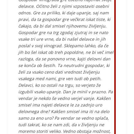
delavce. Očitno želi z njimi vzpostaviti osebni
odnos. Gre za priliko, ki daje upanje, saj nam
pravi, da ta gospodar gre večkrat iskat tiste, ki
čakajo, da bi dal smisel njihovemu življenju.
Gospodar gre na trg zgodaj zjutraj in se nato
vsake tri ure vrne, da bi našel delavce in jih
poslal v svoj vinograd. Sklepamo lahko, da če
jih bo šel iskat ob treh popoldne, ne bi več imel
razloga, da se ponovno vrne, kajti delovni dan
se konča ob šestih. Ta neutrudni gospodar, ki
želi za vsako ceno dati vrednost življenju
vsakega med nami, gre ven tudi ob petih.
Delavci, ko so ostali na trgu, so verjeto že
izgubili vsako upanje. Dan je minil v prazno. Pa
vendar je nekdo še vedno verjel vanje. Kakšen
smisel ima najeti delavce le za zadnjo uro
delovnega dne? Kakšen smisel ima iti na delo
samo za eno uro? Pa vendar se vedno splača,
tudi takrat, ko se nam zdi, da v življenju ne
moremo storiti veliko. Vedno obstaja možnost,