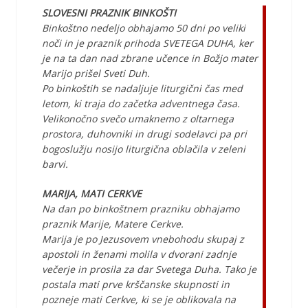
SLOVESNI PRAZNIK BINKOŠTI
Binkoštno nedeljo obhajamo 50 dni po veliki
noči in je praznik prihoda SVETEGA DUHA, ker
je na ta dan nad zbrane učence in Božjo mater
Marijo prišel Sveti Duh.
Po binkoštih se nadaljuje liturgični čas med
letom, ki traja do začetka adventnega časa.
Velikonočno svečo umaknemo z oltarnega
prostora, duhovniki in drugi sodelavci pa pri
bogoslužju nosijo liturgična oblačila v zeleni
barvi.
MARIJA, MATI CERKVE
Na dan po binkoštnem prazniku obhajamo
praznik Marije, Matere Cerkve.
Marija je po Jezusovem vnebohodu skupaj z
apostoli in ženami molila v dvorani zadnje
večerje in prosila za dar Svetega Duha. Tako je
postala mati prve krščanske skupnosti in
pozneje mati Cerkve, ki se je oblikovala na