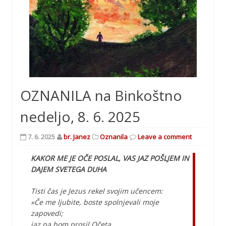
OZNANILA na Binkoštno
nedeljo, 8. 6. 2025
7. 6. 2025
br. Janez
Oznanila
Leave a comment
KAKOR ME JE OČE POSLAL, VAS JAZ POŠLJEM IN
DAJEM SVETEGA DUHA
Tisti čas je Jezus rekel svojim učencem:
»Če me ljubite, boste spolnjevali moje
zapovedi;
jaz pa bom prosil Očeta