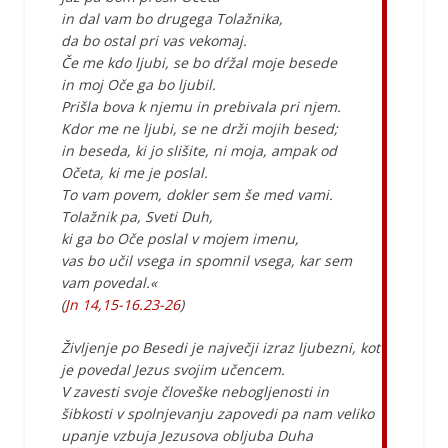
in dal vam bo drugega Tolažnika,
da bo ostal pri vas vekomaj.
Če me kdo ljubi, se bo dŕžal moje besede
in moj Oče ga bo ljubil.
Prišla bova k njemu in prebivala pri njem.
Kdor me ne ljubi, se ne drži mojih besed;
in beseda, ki jo slišite, ni moja, ampak od
Očeta, ki me je poslal.
To vam povem, dokler sem še med vami.
Tolažnik pa, Sveti Duh,
ki ga bo Oče poslal v mojem imenu,
vas bo učil vsega in spomnil vsega, kar sem
vam povedal.«
(
Jn 14,15-16.23-26
)
Življenje po Besedi je največji izraz ljubezni, kot
je povedal Jezus svojim učencem.
V zavesti svoje človeške nebogljenosti in
šibkosti v spolnjevanju zapovedi pa nam veliko
upanje vzbuja Jezusova obljuba Duha