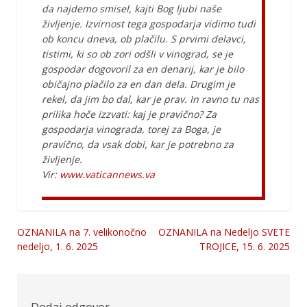
da najdemo smisel, kajti Bog ljubi naše
življenje. Izvirnost tega gospodarja vidimo tudi
ob koncu dneva, ob plačilu. S prvimi delavci,
tistimi, ki so ob zori odšli v vinograd, se je
gospodar dogovoril za en denarij, kar je bilo
običajno plačilo za en dan dela. Drugim je
rekel, da jim bo dal, kar je prav. In ravno tu nas
prilika hoče izzvati: kaj je pravično? Za
gospodarja vinograda, torej za Boga, je
pravično, da vsak dobi, kar je potrebno za
življenje.
Vir:
www.vaticannews.va
OZNANILA na 7. velikonočno
OZNANILA na Nedeljo SVETE
Navigacija
nedeljo, 1. 6. 2025
TROJICE, 15. 6. 2025
prispevka