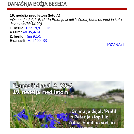
DANAŠNJA BOŽJA BESEDA
When this happens, it's usually because the
owner only shared it with a small group of
people, changed who can see it or it's been
deleted.
View on Facebook
·
Share
Bazilika Matere Usmiljenja
12 months ago
Že 125 let - za vas.
www.bazilika.info/125-letnica-
posvetitve-cerkve/
Photo
View on Facebook
·
Share
Bazilika Matere Usmiljenja
updated their
status.
1 years ago