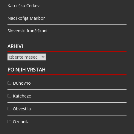
Katoliška Cerkev
Nadškofija Maribor
Slovenski frančiškani
ARHIVI
Arhivi
PO NJIH VRSTAH
Duhovno
Kateheze
Obvestila
Oznanila