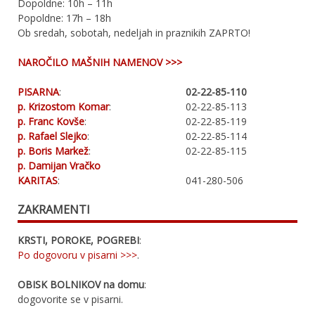
Dopoldne: 10h – 11h
Popoldne: 17h – 18h
Ob sredah, sobotah, nedeljah in praznikih ZAPRTO!
NAROČILO MAŠNIH NAMENOV >>>
PISARNA
:
02-22-85-110
p. Krizostom Komar
:
02-22-85-113
p. Franc Kovše
:
02-22-85-119
p. Rafael Slejko
:
02-22-85-114
p. Boris Markež
:
02-22-85-115
p. Damijan Vračko
KARITAS
:
041-280-506
ZAKRAMENTI
KRSTI, POROKE, POGREBI
:
Po dogovoru v pisarni >>>
.
OBISK BOLNIKOV na domu
:
dogovorite se v pisarni.