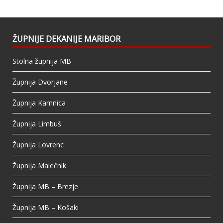
This content isn't available right now
When this happens, it's usually because the
owner only shared it with a small group of
people, changed who can see it or it's been
ŽUPNIJE DEKANIJE MARIBOR
deleted.
Stolna župnija MB
View on Facebook
·
Share
Župnija Dvorjane
Župnija Kamnica
Župnija Limbuš
Župnija Lovrenc
Župnija Malečnik
Župnija MB – Brezje
Župnija MB – Košaki