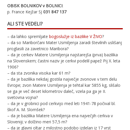
OBISK BOLNIKOV v BOLNICI
:
p. France Kejžar SJ
031 847 137
ALI STE VEDELI?
– da lahko spremljate
bogoslužje iz bazilike V ŽIVO
?
– da so Mariborčani Mater Usmiljenja zaradi številnih uslišanj
proglasili za zavetnico Maribora?
– da je cerkev Matere Usmiljenja najstarejša (prva) bazilika
na Slovenskem; častni naziv je cerkvi podelil papež Pij X. leta
1906?
– da sta zvonika visoka kar 61 m?
– da je bazilika nekdaj gostila največje zvonove v tem delu
Evrope; zvon Matere Usmiljenja je tehtal kar 5855 kg, slišalo
se ga je več deset kilometrov daleč, vzela pa ga je II.
svetovna vojna?
– da je v grobnici pod cerkvijo med leti 1941-78 počival bl.
škof A. M. Slomšek?
– da je bazilika Matere Usmiljenja ena največjih cerkva v
Sloveniji; v dolžino meri 57,5 m?
– da je glavni oltar z milostno podobo izdelan iz 17 vrst