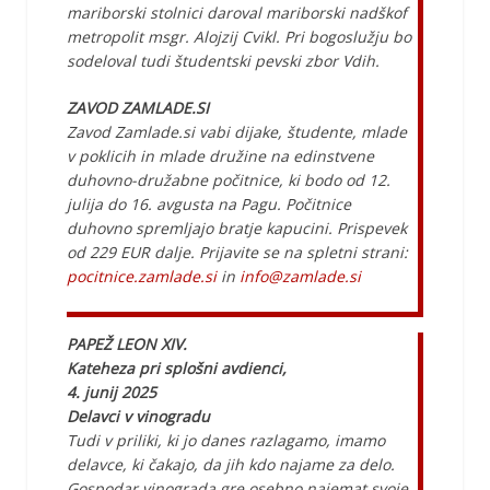
mariborski stolnici daroval mariborski nadškof
metropolit msgr. Alojzij Cvikl. Pri bogoslužju bo
sodeloval tudi študentski pevski zbor Vdih.
ZAVOD ZAMLADE.SI
Zavod Zamlade.si vabi dijake, študente, mlade
v poklicih in mlade družine na edinstvene
duhovno-družabne počitnice, ki bodo od 12.
julija do 16. avgusta na Pagu. Počitnice
duhovno spremljajo bratje kapucini. Prispevek
od 229 EUR dalje. Prijavite se na spletni strani:
pocitnice.zamlade.si
in
info@zamlade.si
PAPEŽ LEON XIV.
Kateheza pri splošni avdienci,
4. junij 2025
Delavci v vinogradu
Tudi v priliki, ki jo danes razlagamo, imamo
delavce, ki čakajo, da jih kdo najame za delo.
Gospodar vinograda gre osebno najemat svoje