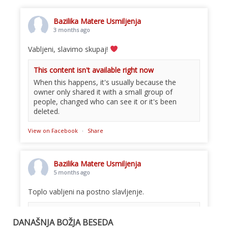
Bazilika Matere Usmiljenja
3 months ago
Vabljeni, slavimo skupaj!
This content isn't available right now
When this happens, it's usually because the
owner only shared it with a small group of
people, changed who can see it or it's been
deleted.
View on Facebook
·
Share
Bazilika Matere Usmiljenja
5 months ago
Toplo vabljeni na postno slavljenje.
This content isn't available right now
DANAŠNJA BOŽJA BESEDA
When this happens, it's usually because the