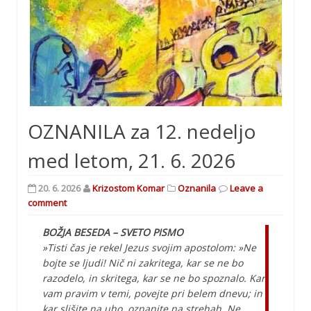
OZNANILA za 12. nedeljo
med letom, 21. 6. 2026
20. 6. 2026
Krizostom Komar
Oznanila
Leave a
comment
BOŽJA BESEDA – SVETO PISMO
»Tisti čas je rekel Jezus svojim apostolom: »Ne
bojte se ljudi! Nič ni zakritega, kar se ne bo
razodelo, in skritega, kar se ne bo spoznalo. Kar
vam pravim v temi, povejte pri belem dnevu; in
kar slišite na uho, oznanite na strehah. Ne