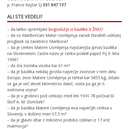
p. France Kejžar SJ
031 847 137
ALI STE VEDELI?
– da lahko spremljate
bogoslužje iz bazilike V ŽIVO
?
– da so Mariborčani Mater Usmiljenja zaradi številnih uslišanj
proglasili za zavetnico Maribora?
– da je cerkev Matere Usmiljenja najstarejša (prva) bazilika
na Slovenskem; častni naziv je cerkvi podelil papež Pij X. leta
1906?
– da sta zvonika visoka kar 61 m?
– da je bazilika nekdaj gostila največje zvonove v tem delu
Evrope; zvon Matere Usmiljenja je tehtal kar 5855 kg, slišalo
se ga je več deset kilometrov daleč, vzela pa ga je II.
svetovna vojna?
– da je v grobnici pod cerkvijo med leti 1941-78 počival bl.
škof A. M. Slomšek?
– da je bazilika Matere Usmiljenja ena največjih cerkva v
Sloveniji; v dolžino meri 57,5 m?
– da je glavni oltar z milostno podobo izdelan iz 17 vrst
marmorja?