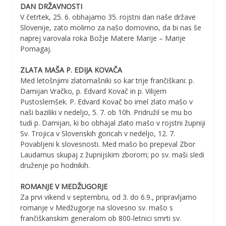
DAN DRŽAVNOSTI
V četrtek, 25. 6. obhajamo 35. rojstni dan naše države
Slovenije, zato molimo za našo domovino, da bi nas še
naprej varovala roka Božje Matere Marije – Marije
Pomagaj.
ZLATA MAŠA P. EDIJA KOVAČA
Med letošnjimi zlatomašniki so kar trije frančiškani: p.
Damijan Vračko, p. Edvard Kovač in p. Vilijem
Pustoslemšek. P. Edvard Kovač bo imel zlato mašo v
naši baziliki v nedeljo, 5. 7. ob 10h. Pridružil se mu bo
tudi p. Damijan, ki bo obhajal zlato mašo v rojstni župniji
Sv. Trojica v Slovenskih goricah v nedeljo, 12. 7.
Povabljeni k slovesnosti. Med mašo bo prepeval Zbor
Laudamus skupaj z župnijskim zborom; po sv. maši sledi
druženje po hodnikih.
ROMANJE V MEDŽUGORJE
Za prvi vikend v septembru, od 3. do 6.9., pripravljamo
romanje v Medžugorje na slovesno sv. mašo s
frančiškanskim generalom ob 800-letnici smrti sv.