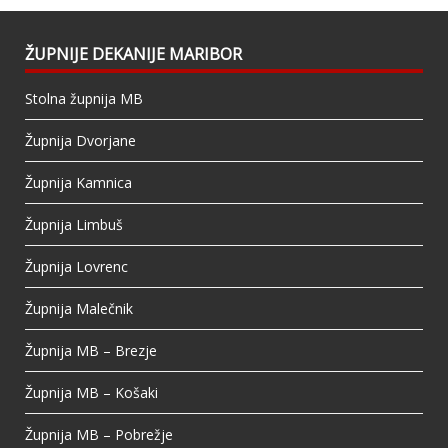
When this happens, it's usually because the
owner only shared it with a small group of
people, changed who can see it or it's been
ŽUPNIJE DEKANIJE MARIBOR
deleted.
Stolna župnija MB
View on Facebook
·
Share
Župnija Dvorjane
Župnija Kamnica
Župnija Limbuš
Župnija Lovrenc
Župnija Malečnik
Župnija MB – Brezje
Župnija MB – Košaki
Župnija MB – Pobrežje