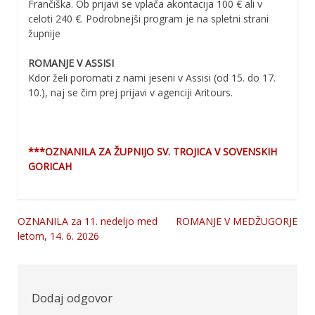
Frančiška. Ob prijavi se vplača akontacija 100 € ali v
celoti 240 €. Podrobnejši program je na spletni strani
župnije
ROMANJE V ASSISI
Kdor želi poromati z nami jeseni v Assisi (od 15. do 17.
10.), naj se čim prej prijavi v agenciji Aritours.
***OZNANILA ZA ŽUPNIJO SV. TROJICA V SOVENSKIH
GORICAH
OZNANILA za 11. nedeljo med
ROMANJE V MEDŽUGORJE
Navigacija
letom, 14. 6. 2026
prispevka
Dodaj odgovor