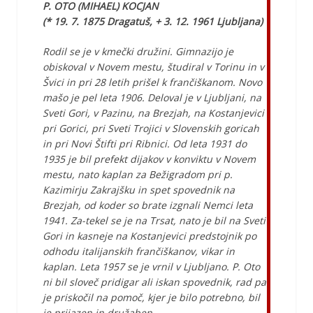
P. OTO (MIHAEL) KOCJAN
(* 19. 7. 1875 Dragatuš, + 3. 12. 1961 Ljubljana)
Rodil se je v kmečki družini. Gimnazijo je
obiskoval v Novem mestu, študiral v Torinu in v
Švici in pri 28 letih prišel k frančiškanom. Novo
mašo je pel leta 1906. Deloval je v Ljubljani, na
Sveti Gori, v Pazinu, na Brezjah, na Kostanjevici
pri Gorici, pri Sveti Trojici v Slovenskih goricah
in pri Novi Štifti pri Ribnici. Od leta 1931 do
1935 je bil prefekt dijakov v konviktu v Novem
mestu, nato kaplan za Bežigradom pri p.
Kazimirju Zakrajšku in spet spovednik na
Brezjah, od koder so brate izgnali Nemci leta
1941. Za-tekel se je na Trsat, nato je bil na Sveti
Gori in kasneje na Kostanjevici predstojnik po
odhodu italijanskih frančiškanov, vikar in
kaplan. Leta 1957 se je vrnil v Ljubljano. P. Oto
ni bil sloveč pridigar ali iskan spovednik, rad pa
je priskočil na pomoč, kjer je bilo potrebno, bil
je prijazen in družaben.