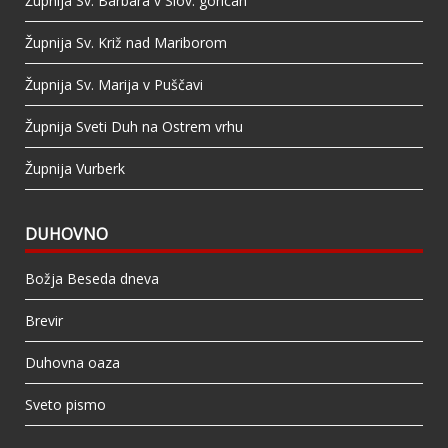
Župnija Sv. Barbara v Slov. goricah
Župnija Sv. Križ nad Mariborom
Župnija Sv. Marija v Puščavi
Župnija Sveti Duh na Ostrem vrhu
Župnija Vurberk
DUHOVNO
Božja Beseda dneva
Brevir
Duhovna oaza
Sveto pismo