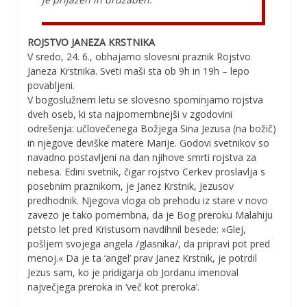
ROJSTVO JANEZA KRSTNIKA
V sredo, 24. 6., obhajamo slovesni praznik Rojstvo
Janeza Krstnika. Sveti maši sta ob 9h in 19h – lepo
povabljeni.
V bogoslužnem letu se slovesno spominjamo rojstva
dveh oseb, ki sta najpomembnejši v zgodovini
odrešenja: učlovečenega Božjega Sina Jezusa (na božič)
in njegove deviške matere Marije. Godovi svetnikov so
navadno postavljeni na dan njihove smrti rojstva za
nebesa. Edini svetnik, čigar rojstvo Cerkev proslavlja s
posebnim praznikom, je Janez Krstnik, Jezusov
predhodnik. Njegova vloga ob prehodu iz stare v novo
zavezo je tako pomembna, da je Bog preroku Malahiju
petsto let pred Kristusom navdihnil besede: »Glej,
pošljem svojega angela /glasnika/, da pripravi pot pred
menoj.« Da je ta ‘angel’ prav Janez Krstnik, je potrdil
Jezus sam, ko je pridigarja ob Jordanu imenoval
največjega preroka in ‘več kot preroka’.