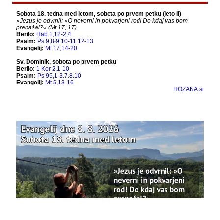
owner only shared it with a small group of
people, changed who can see it or it's been
deleted.
View on Facebook
·
Share
Bazilika Matere Usmiljenja
12 months ago
Že 125 let - za vas.
www.bazilika.info/125-letnica-
posvetitve-cerkve/
Photo
View on Facebook
·
Share
Bazilika Matere Usmiljenja
updated their
status.
1 years ago
This content isn't available right now