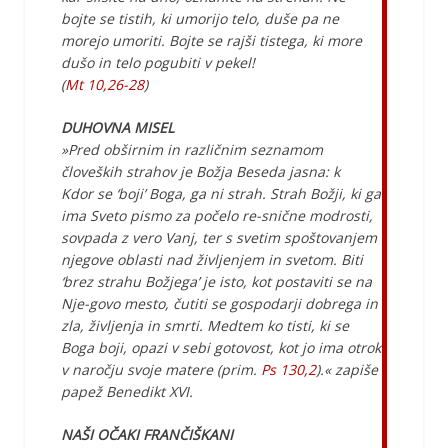
bojte se tistih, ki umorijo telo, duše pa ne
morejo umoriti. Bojte se rajši tistega, ki more
dušo in telo pogubiti v pekel!
(
Mt 10,26-28
)
DUHOVNA MISEL
»Pred obširnim in različnim seznamom
človeških strahov je Božja Beseda jasna: k
Kdor se ‘boji’ Boga, ga ni strah. Strah Božji, ki ga
ima Sveto pismo za počelo re-snične modrosti,
sovpada z vero Vanj, ter s svetim spoštovanjem
njegove oblasti nad življenjem in svetom. Biti
‘brez strahu Božjega’ je isto, kot postaviti se na
Nje-govo mesto, čutiti se gospodarji dobrega in
zla, življenja in smrti. Medtem ko tisti, ki se
Boga boji, opazi v sebi gotovost, kot jo ima otrok
v naročju svoje matere (prim.
Ps 130,2
).« zapiše
papež Benedikt XVI.
NAŠI OČAKI FRANČIŠKANI