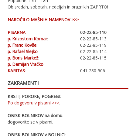
Popoldne: 17h – 18h
Ob sredah, sobotah, nedeljah in praznikih ZAPRTO!
NAROČILO MAŠNIH NAMENOV >>>
PISARNA
:
02-22-85-110
p. Krizostom Komar
:
02-22-85-113
p. Franc Kovše
:
02-22-85-119
p. Rafael Slejko
:
02-22-85-114
p. Boris Markež
:
02-22-85-115
p. Damijan Vračko
KARITAS
:
041-280-506
ZAKRAMENTI
KRSTI, POROKE, POGREBI
:
Po dogovoru v pisarni >>>
.
OBISK BOLNIKOV na domu
:
dogovorite se v pisarni.
OBISK BOLNIKOV v BOLNICI
: