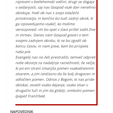
rojstvom v betlehemski votlini; drugi se dogaja
v sedanjosti, saj nas Gospod vsak dan nenehno
obiskuje, hodi ob nas s svojo tolažečo
prisotnostjo; in končno bo tudi zadnji obisk, ki
ga izpovedujemo vsakič, ko molimo
veroizpoved: »In bo spet v slavi prišel sodit žive
in mrtve«. Danes nam Gospod govori o tem
svojem zadnjem obisku, ki se bo zgodil ob
koncu časov, in nam pove, kam bo prispela
naša pot.
Evangelij nas ne želi prestrašiti, temveč odpreti
naše obzorje za nadaljnje razsežnosti, še večje,
ki po eni strani zmanjša pomen vsakodnevnim
stvarem, a jim istočasno da še bolj dragocen in
odločilen pomen. Odnos z Bogom, ki nas pride
obiskat, osvetli vsako dejanje, vsako stvar v
drugačni luči in jim da globlji, simbolni pomen.
(papež Frančišek)
NAPOVEDNIK