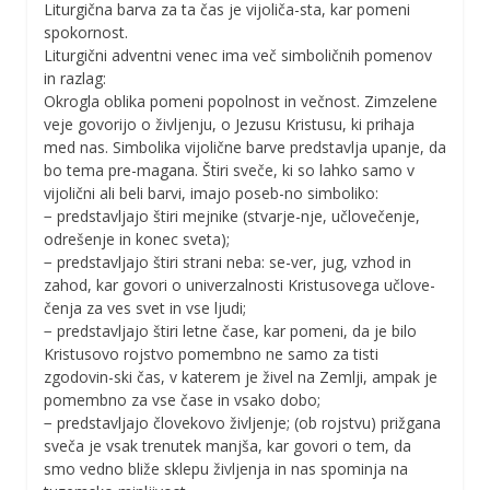
Liturgična barva za ta čas je vijoliča-sta, kar pomeni
spokornost.
Liturgični adventni venec ima več simboličnih pomenov
in razlag:
Okrogla oblika pomeni popolnost in večnost. Zimzelene
veje govorijo o življenju, o Jezusu Kristusu, ki prihaja
med nas. Simbolika vijolične barve predstavlja upanje, da
bo tema pre-magana. Štiri sveče, ki so lahko samo v
vijolični ali beli barvi, imajo poseb-no simboliko:
− predstavljajo štiri mejnike (stvarje-nje, učlovečenje,
odrešenje in konec sveta);
− predstavljajo štiri strani neba: se-ver, jug, vzhod in
zahod, kar govori o univerzalnosti Kristusovega učlove-
čenja za ves svet in vse ljudi;
− predstavljajo štiri letne čase, kar pomeni, da je bilo
Kristusovo rojstvo pomembno ne samo za tisti
zgodovin-ski čas, v katerem je živel na Zemlji, ampak je
pomembno za vse čase in vsako dobo;
− predstavljajo človekovo življenje; (ob rojstvu) prižgana
sveča je vsak trenutek manjša, kar govori o tem, da
smo vedno bliže sklepu življenja in nas spominja na