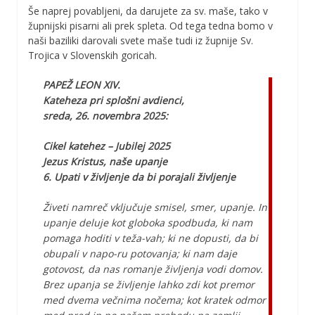
Še naprej povabljeni, da darujete za sv. maše, tako v
župnijski pisarni ali prek spleta. Od tega tedna bomo v
naši baziliki darovali svete maše tudi iz župnije Sv.
Trojica v Slovenskih goricah.
PAPEŽ LEON XIV.
Kateheza pri splošni avdienci,
sreda, 26. novembra 2025:
Cikel katehez – Jubilej 2025
Jezus Kristus, naše upanje
6. Upati v življenje da bi porajali življenje
Živeti namreč vključuje smisel, smer, upanje. In
upanje deluje kot globoka spodbuda, ki nam
pomaga hoditi v teža-vah; ki ne dopusti, da bi
obupali v napo-ru potovanja; ki nam daje
gotovost, da nas romanje življenja vodi domov.
Brez upanja se življenje lahko zdi kot premor
med dvema večnima nočema; kot kratek odmor