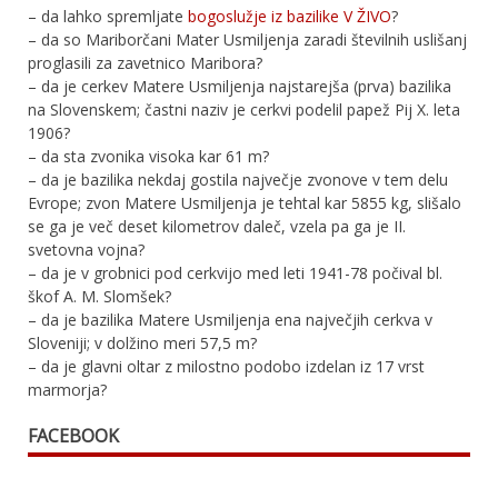
– da lahko spremljate
bogoslužje iz bazilike V ŽIVO
?
– da so Mariborčani Mater Usmiljenja zaradi številnih uslišanj
proglasili za zavetnico Maribora?
– da je cerkev Matere Usmiljenja najstarejša (prva) bazilika
na Slovenskem; častni naziv je cerkvi podelil papež Pij X. leta
1906?
– da sta zvonika visoka kar 61 m?
– da je bazilika nekdaj gostila največje zvonove v tem delu
Evrope; zvon Matere Usmiljenja je tehtal kar 5855 kg, slišalo
se ga je več deset kilometrov daleč, vzela pa ga je II.
svetovna vojna?
– da je v grobnici pod cerkvijo med leti 1941-78 počival bl.
škof A. M. Slomšek?
– da je bazilika Matere Usmiljenja ena največjih cerkva v
Sloveniji; v dolžino meri 57,5 m?
– da je glavni oltar z milostno podobo izdelan iz 17 vrst
marmorja?
FACEBOOK